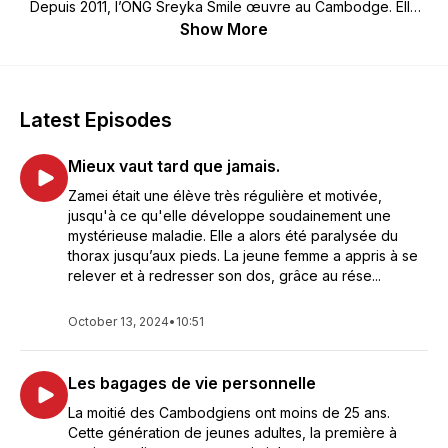
Depuis 2011, l’ONG Sreyka Smile œuvre au Cambodge. Elle
accompagne des enfants défavorisés sur le chemin de
Show More
l’autonomie et de l’indépendance. L’association utilise des
projets dits « macros » qui bénéficient à un ensemble de
communautés, servant de passerelle pour mieux identifier les
besoins spécifiques et offrir un accompagnement
Latest Episodes
interactionniste à chacun. La diversité de ces histoires est la
richesse de Sreyka Smile. Le reporter Kris Janssens est allé à
Mieux vaut tard que jamais.
leur rencontre. Il expose les récits de ces jeunes et raconte
ici comment ils tracent leur chemin vers une vie meilleure.
Zamei était une élève très régulière et motivée,
jusqu'à ce qu'elle développe soudainement une
mystérieuse maladie. Elle a alors été paralysée du
thorax jusqu’aux pieds. La jeune femme a appris à se
relever et à redresser son dos, grâce au rése...
October 13, 2024
•
10:51
Les bagages de vie personnelle
La moitié des Cambodgiens ont moins de 25 ans.
Cette génération de jeunes adultes, la première à